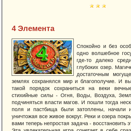
4 Элемента
Спокойно и без осо
одно волшебное госу
где-то далеко сред
глубоких озер. Маги
достаточным могуще
землях сохранялся мир и благополучие. И вы
такой порядок сохраниться на веки вечн
стихийные силы - Огня, Воды, Воздуха, Земл
подчиняться власти магов. И пошли тогда нес
поля и пастбища были затоплены, начали и
уничтожая все живое вокруг. Реки и озера пок
вами теперь непростая задача - восстановить 
Эта увлекательная игра сочетает в себе сра