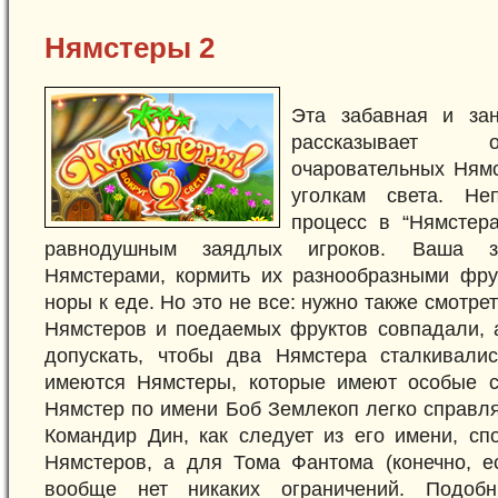
Нямстеры 2
Эта забавная и зан
рассказывает 
очаровательных Ням
уголкам света. Не
процесс в “Нямстера
равнодушным заядлых игроков. Ваша з
Нямстерами, кормить их разнообразными фру
норы к еде. Но это не все: нужно также смотрет
Нямстеров и поедаемых фруктов совпадали, а
допускать, чтобы два Нямстера сталкивали
имеются Нямстеры, которые имеют особые с
Нямстер по имени Боб Землекоп легко справля
Командир Дин, как следует из его имени, сп
Нямстеров, а для Тома Фантома (конечно, е
вообще нет никаких ограничений. Подоб