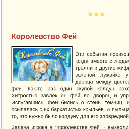
Королевство Фей
Эти события произо
когда вместе с людь
тролли и другие миф
зеленой лужайке у
дворца между цвето
феи. Как-то раз один скупой колдун захо
Хитростью завлек он фей во дворец и упр
Испугавшись, феи бились о стены темниц, 
осыпалась с их бархатистых крыльев. А пыльца
то, что нужно было колдуну для его зловредной
Задача игрока в “Королевстве Фей” - вызволи