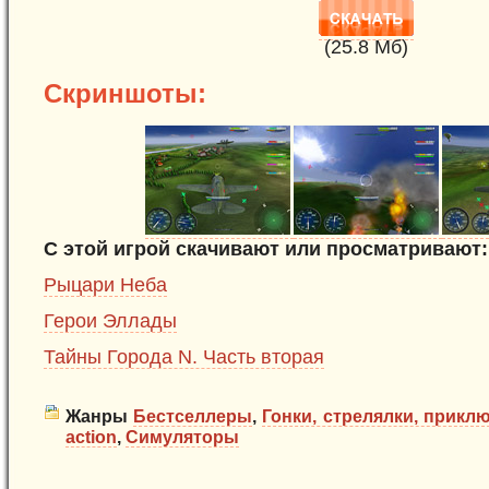
(25.8 Mб)
Скриншоты:
С этой игрой скачивают или просматривают:
Рыцари Неба
Герои Эллады
Тайны Города N. Часть вторая
Жанры
Бестселлеры
,
Гонки, стрелялки, прикл
action
,
Симуляторы