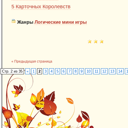
5 Карточных Королевств
Жанры
Логические мини игры
« Предыдущая страница
Стр. 2 из 35
«
1
2
3
4
5
6
7
8
9
10
11
12
13
14