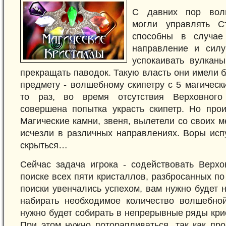
С давних пор вол
могли управлять С
способны в случае
направление и силу
успокаивать вулканы
прекращать паводок. Такую власть они имели 
предмету - волшебному скипетру с 5 магическ
то раз, во время отсутствия Верховного
совершена попытка украсть скипетр. Но про
Магические камни, звеня, вылетели со своих м
исчезли в различных направлениях. Воры исп
скрыться…
Сейчас задача игрока - содействовать Верх
поиске всех пяти кристаллов, разбросанных по
поиски увенчались успехом, вам нужно будет 
набирать необходимое количество волшебно
нужно будет собирать в непрерывные ряды кри
При этом нужно поторапливаться, так как пр