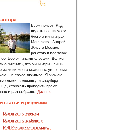
 автора
Всем привет! Рад
видеть вас на моем
блоге о мини играх.
Меня зовут Андрей.
Живу в Москве,
работаю и все такое
чее. Все ок, иными словами. Должен
зу объяснить, что мини игры - лишь
о из моих многочисленных увлечений,
чем - не самое любимое. Я обожаю
ные лыжи, велосипед и сноуборд -
бще, стараюяь проводить время
ивно и разнообразно.
Дальше
и статьи и рецензии
Все игры по жанрам
Все игры по алфавиту
МИНИ-игры - суть и смысл