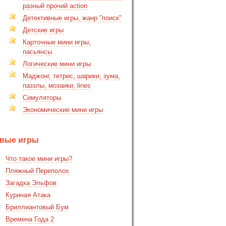
разный прочий action
Детективные игры, жанр "поиск"
Детские игры
Карточные мини игры,
пасьянсы
Логические мини игры
Маджонг, тетрис, шарики, зума,
паззлы, мозаики, lines
Симуляторы
Экономические мини игры
вые игры
Что такое мини игры?
Пляжный Переполох
Загадка Эльфов
Куриная Атака
Бриллиантовый Бум
Времена Года 2