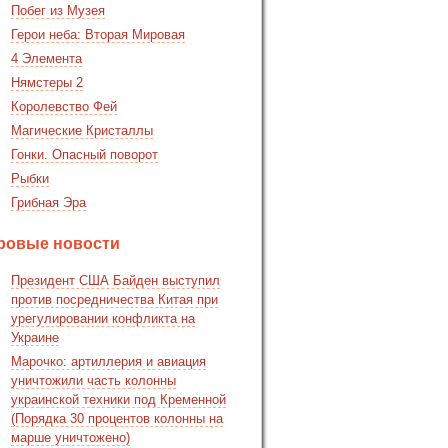
Побег из Музея
Герои неба: Вторая Мировая
4 Элемента
Нямстеры 2
Королевство Фей
Магические Кристаллы
Гонки. Опасный поворот
Рыбки
Грибная Эра
ровые новости
Президент США Байден выступил
против посредничества Китая при
урегулировании конфликта на
Украине
Марочко: артиллерия и авиация
уничтожили часть колонны
украинской техники под Кременной
(Порядка 30 процентов колонны на
марше уничтожено)