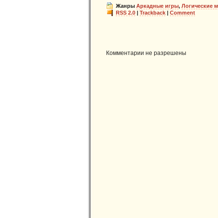
Жанры
Аркадные игры
,
Логические 
RSS 2.0
|
Trackback
|
Comment
Комментарии не разрешены