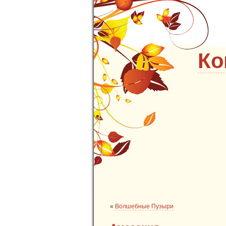
Ко
«
Волшебные Пузыри