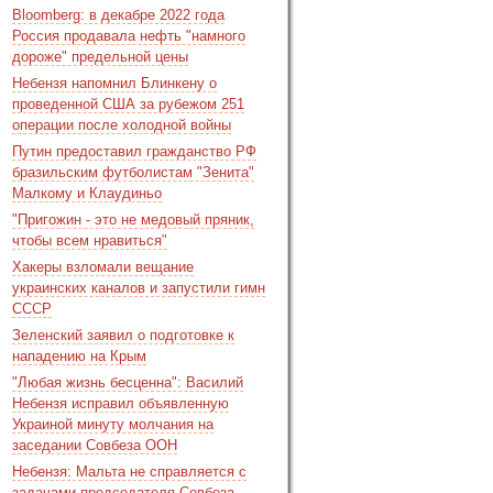
Bloomberg: в декабре 2022 года
Россия продавала нефть "намного
дороже" предельной цены
Небензя напомнил Блинкену о
проведенной США за рубежом 251
операции после холодной войны
Путин предоставил гражданство РФ
бразильским футболистам "Зенита"
Малкому и Клаудиньо
"Пригожин - это не медовый пряник,
чтобы всем нравиться"
Хакеры взломали вещание
украинских каналов и запустили гимн
СССР
Зеленский заявил о подготовке к
нападению на Крым
"Любая жизнь бесценна": Василий
Небензя исправил объявленную
Украиной минуту молчания на
заседании Совбеза ООН
Небензя: Мальта не справляется с
задачами председателя Совбеза