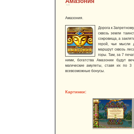
Амазония
Амазония.
Дорога к Запретному
сквозь земли таин
сокровища, а заклят
герой, чьи мысли 
маршрут сквозь лес
горы. Там, за 7 печ
ними, богатства Амазонии будут ве
магические амулеты, ставя их по 3
всевозможные бонусы.
Картинки: