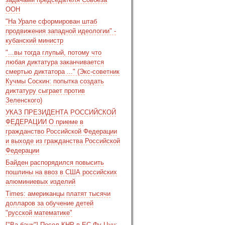
ООН
"На Урале сформирован штаб
продвижения западной идеологии" -
кубанский министр
"...вы тогда глупый, потому что
любая диктатура заканчивается
смертью диктатора ..." (Экс-советник
Кучмы Соскин: попытка создать
диктатуру сыграет против
Зеленского)
УКАЗ ПРЕЗИДЕНТА РОССИЙСКОЙ
ФЕДЕРАЦИИ О приеме в
гражданство Российской Федерации
и выходе из гражданства Российской
Федерации
Байден распорядился повысить
пошлины на ввоз в США российских
алюминиевых изделий
Times: американцы платят тысячи
долларов за обучение детей
"русской математике"
["Ва-банк"] Посол КНР в ЕС Фу Цун: