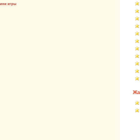
мини игры
Жа