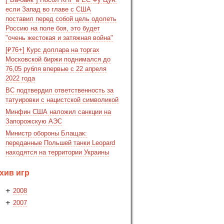
если Запад во главе с США
поставил перед собой цель одолеть
Россию на поле боя, это будет
"очень жестокая и затяжная война"
[₽76+] Курс доллара на торгах
Московской биржи поднимался до
76,05 рубля впервые с 22 апреля
2022 года
ВС подтвердил ответственность за
татуировки с нацистской символикой
Минфин США наложил санкции на
Запорожскую АЭС
Министр обороны Блащак:
переданные Польшей танки Leopard
находятся на территории Украины
хив игр
+
2008
+
2007