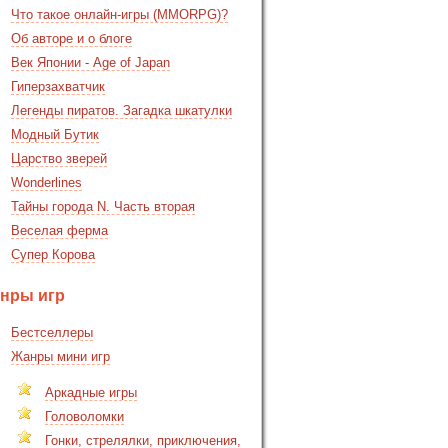
Что такое онлайн-игры (MMORPG)?
Об авторе и о блоге
Век Японии - Age of Japan
Гиперзахватчик
Легенды пиратов. Загадка шкатулки
Модный Бутик
Царство зверей
Wonderlines
Тайны города N. Часть вторая
Веселая ферма
Супер Корова
нры игр
Бестселлеры
Жанры мини игр
Аркадные игры
Головоломки
Гонки, стрелялки, приключения,