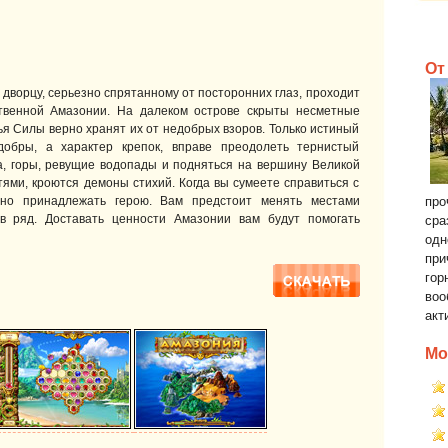
От
 дворцу, серьезно спрятанному от посторонних глаз, проходит
ственной Амазонии. На далеком острове скрыты несметные
ья Силы верно хранят их от недобрых взоров. Только истиный
добры, а характер крепок, вправе преодолеть тернистый
а, горы, ревущие водопады и подняться на вершину Великой
атями, кроются демоны стихий. Когда вы сумеете справиться с
чно принадлежать герою. Вам предстоит менять местами
про
 в ряд. Доставать ценности Амазонии вам будут помогать
сра
одн
при
гор
воо
акт
Мо