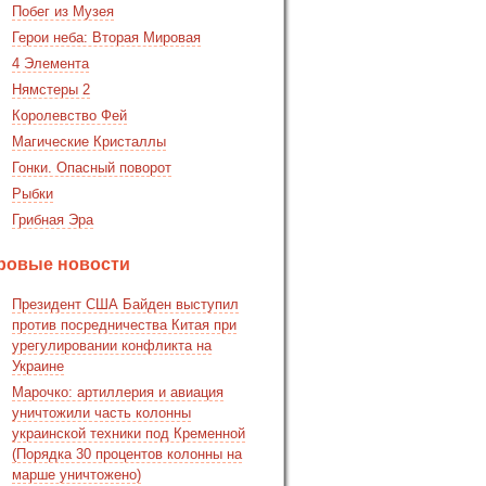
Побег из Музея
Герои неба: Вторая Мировая
4 Элемента
Нямстеры 2
Королевство Фей
Магические Кристаллы
Гонки. Опасный поворот
Рыбки
Грибная Эра
ровые новости
Президент США Байден выступил
против посредничества Китая при
урегулировании конфликта на
Украине
Марочко: артиллерия и авиация
уничтожили часть колонны
украинской техники под Кременной
(Порядка 30 процентов колонны на
марше уничтожено)