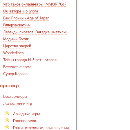
Что такое онлайн-игры (MMORPG)?
Об авторе и о блоге
Век Японии - Age of Japan
Гиперзахватчик
Легенды пиратов. Загадка шкатулки
Модный Бутик
Царство зверей
Wonderlines
Тайны города N. Часть вторая
Веселая ферма
Супер Корова
нры игр
Бестселлеры
Жанры мини игр
Аркадные игры
Головоломки
Гонки, стрелялки, приключения,