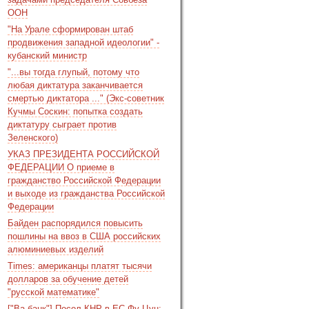
ООН
"На Урале сформирован штаб
продвижения западной идеологии" -
кубанский министр
"...вы тогда глупый, потому что
любая диктатура заканчивается
смертью диктатора ..." (Экс-советник
Кучмы Соскин: попытка создать
диктатуру сыграет против
Зеленского)
УКАЗ ПРЕЗИДЕНТА РОССИЙСКОЙ
ФЕДЕРАЦИИ О приеме в
гражданство Российской Федерации
и выходе из гражданства Российской
Федерации
Байден распорядился повысить
пошлины на ввоз в США российских
алюминиевых изделий
Times: американцы платят тысячи
долларов за обучение детей
"русской математике"
["Ва-банк"] Посол КНР в ЕС Фу Цун: