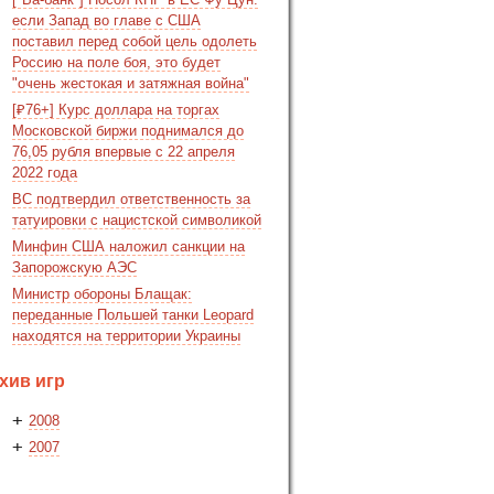
если Запад во главе с США
поставил перед собой цель одолеть
Россию на поле боя, это будет
"очень жестокая и затяжная война"
[₽76+] Курс доллара на торгах
Московской биржи поднимался до
76,05 рубля впервые с 22 апреля
2022 года
ВС подтвердил ответственность за
татуировки с нацистской символикой
Минфин США наложил санкции на
Запорожскую АЭС
Министр обороны Блащак:
переданные Польшей танки Leopard
находятся на территории Украины
хив игр
+
2008
+
2007