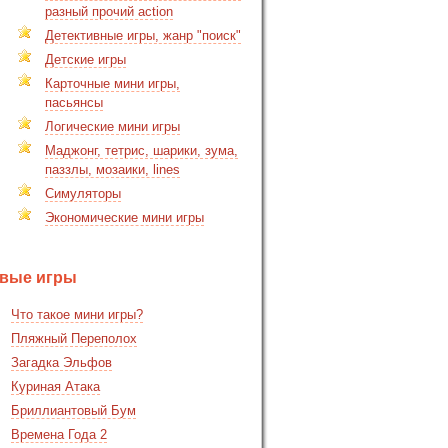
разный прочий action
Детективные игры, жанр "поиск"
Детские игры
Карточные мини игры,
пасьянсы
Логические мини игры
Маджонг, тетрис, шарики, зума,
паззлы, мозаики, lines
Симуляторы
Экономические мини игры
вые игры
Что такое мини игры?
Пляжный Переполох
Загадка Эльфов
Куриная Атака
Бриллиантовый Бум
Времена Года 2