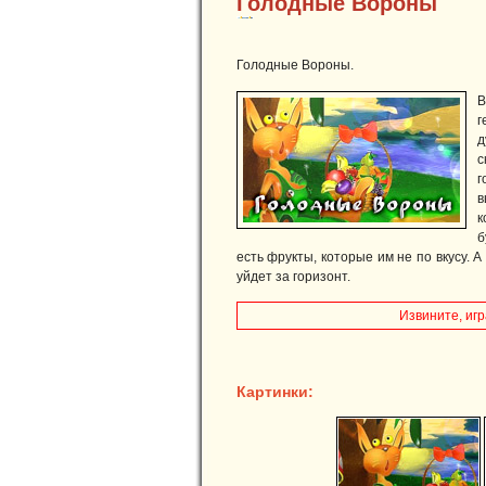
Голодные Вороны
Голодные Вороны.
В
г
д
с
г
в
к
б
есть фрукты, которые им не по вкусу. А
уйдет за горизонт.
Извините, игр
Картинки: