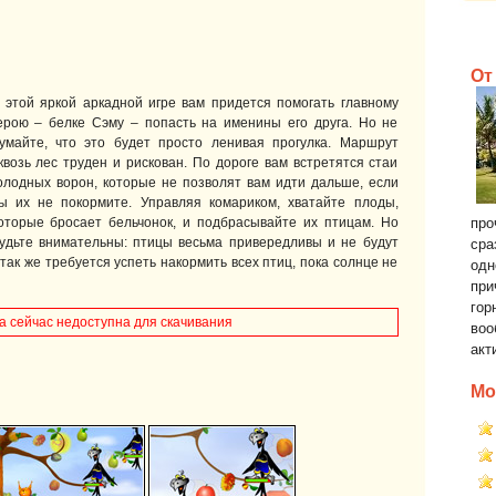
От
 этой яркой аркадной игре вам придется помогать главному
ерою – белке Сэму – попасть на именины его друга. Но не
умайте, что это будет просто ленивая прогулка. Маршрут
квозь лес труден и рискован. По дороге вам встретятся стаи
олодных ворон, которые не позволят вам идти дальше, если
ы их не покормите. Управляя комариком, хватайте плоды,
оторые бросает бельчонок, и подбрасывайте их птицам. Но
про
удьте внимательны: птицы весьма привередливы и не будут
сра
 так же требуется успеть накормить всех птиц, пока солнце не
одн
при
гор
а сейчас недоступна для скачивания
воо
акт
Мо