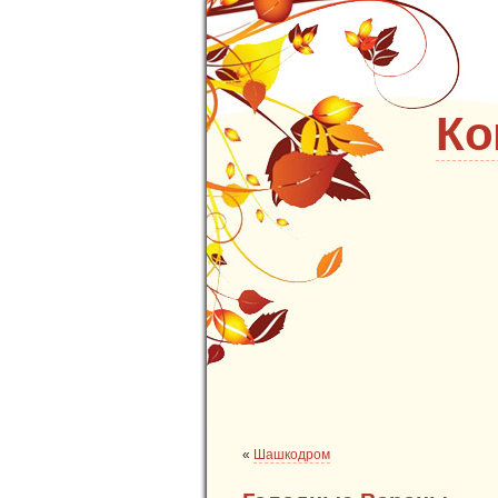
Ко
«
Шашкодром