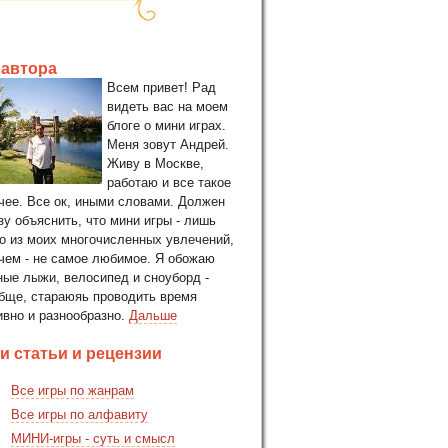
 автора
Всем привет! Рад
видеть вас на моем
блоге о мини играх.
Меня зовут Андрей.
Живу в Москве,
работаю и все такое
чее. Все ок, иными словами. Должен
зу объяснить, что мини игры - лишь
о из моих многочисленных увлечений,
чем - не самое любимое. Я обожаю
ные лыжи, велосипед и сноуборд -
бще, стараюяь проводить время
ивно и разнообразно.
Дальше
и статьи и рецензии
Все игры по жанрам
Все игры по алфавиту
МИНИ-игры - суть и смысл