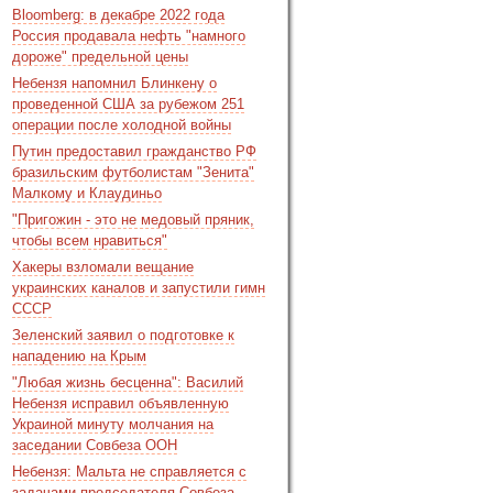
Bloomberg: в декабре 2022 года
Россия продавала нефть "намного
дороже" предельной цены
Небензя напомнил Блинкену о
проведенной США за рубежом 251
операции после холодной войны
Путин предоставил гражданство РФ
бразильским футболистам "Зенита"
Малкому и Клаудиньо
"Пригожин - это не медовый пряник,
чтобы всем нравиться"
Хакеры взломали вещание
украинских каналов и запустили гимн
СССР
Зеленский заявил о подготовке к
нападению на Крым
"Любая жизнь бесценна": Василий
Небензя исправил объявленную
Украиной минуту молчания на
заседании Совбеза ООН
Небензя: Мальта не справляется с
задачами председателя Совбеза