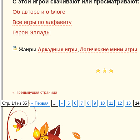
С этой игрой скачивают или просматривают:
Об авторе и о блоге
Все игры по алфавиту
Герои Эллады
Жанры
Аркадные игры
,
Логические мини игры
« Предыдущая страница
Стр. 14 из 35
« Первая
...
«
5
6
7
8
9
10
11
12
13
14