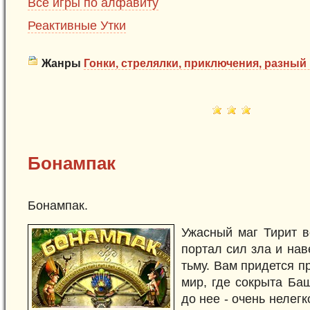
Все игры по алфавиту
Реактивные Утки
Жанры
Гонки, стрелялки, приключения, разный 
Бонампак
Бонампак.
Ужасный маг Тирит в
портал сил зла и нав
тьму. Вам придется п
мир, где сокрыта Ба
до нее - очень нелегк