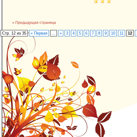
« Предыдущая страница
Стр. 12 из 35
« Первая
...
«
3
4
5
6
7
8
9
10
11
12