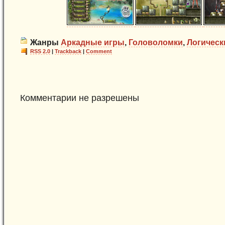
Жанры
Аркадные игры
,
Головоломки
,
Логическ
RSS 2.0
|
Trackback
|
Comment
Комментарии не разрешены